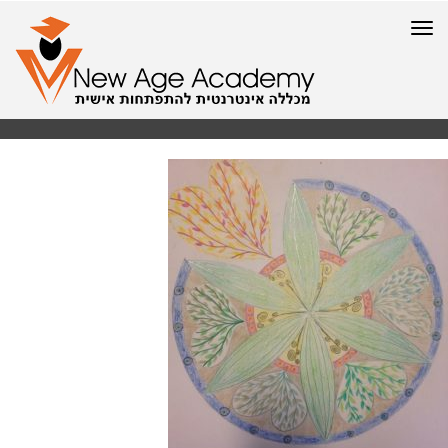
תפריט