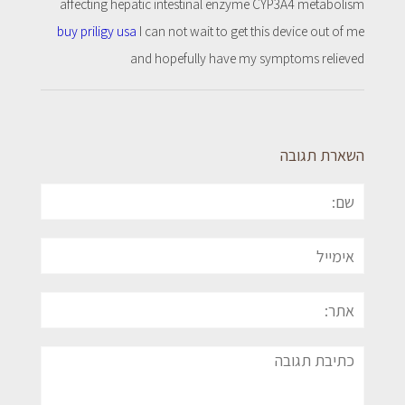
affecting hepatic intestinal enzyme CYP3A4 metabolism
buy priligy usa
I can not wait to get this device out of me
and hopefully have my symptoms relieved
השארת תגובה
שם:
אימייל
אתר:
תגובה